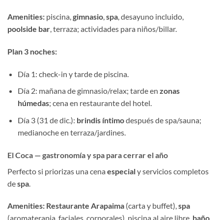
Amenities:
piscina,
gimnasio
,
spa
, desayuno incluido,
poolside bar
, terraza; actividades para niños/billar.
Plan 3 noches:
Día 1: check-in y tarde de piscina.
Día 2: mañana de gimnasio/relax; tarde en
zonas
húmedas
; cena en restaurante del hotel.
Día 3 (31 de dic.):
brindis íntimo
después de spa/sauna;
medianoche en terraza/jardines.
El Coca — gastronomía y spa para cerrar el año
Perfecto si priorizas una cena
especial
y servicios completos
de
spa
.
Amenities:
Restaurante Arapaima
(carta y buffet),
spa
(aromaterapia, faciales, corporales), piscina al aire libre,
baño