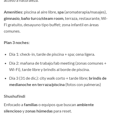
acceso a naturaleza.
Amenities:
piscina al aire libre,
spa
(aromaterapia/masajes),
gimnasio
,
baño turco/steam room
, terraza, restaurante, Wi-
Fi gratuito, desayuno tipo buffet; zona infantil en áreas
comunes.
Plan 3 noches:
Día 1: check-in, tarde de piscina + spa; cena ligera.
Día 2: mañana de trabajo/lab meeting (zonas comunes +
Wi-Fi), tarde libre y brindis al borde de piscina.
Día 3 (31 de dic.): city walk corto + tarde libre;
brindis de
medianoche en terraza/piscina
(fotos con palmeras)
Shushufindi
Enfocado a
familias
o equipos que buscan
ambiente
silencioso
y
zonas húmedas
para reset.